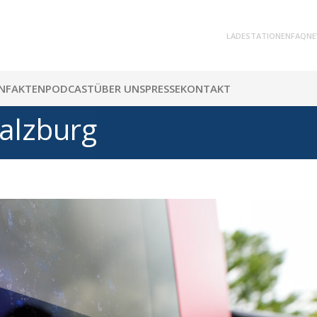
LADESTATIONEN
FAQ
NE
N
FAKTEN
PODCAST
ÜBER UNS
PRESSE
KONTAKT
alzburg