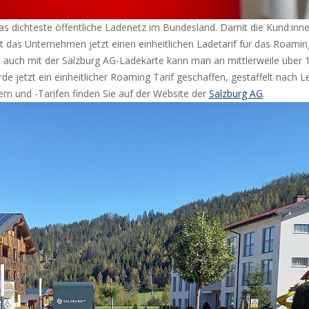
s dichteste öffentliche Ladenetz im Bundesland. Damit die Kund:inne
t das Unternehmen jetzt einen einheitlichen Ladetarif für das Roamin
t auch mit der Salzburg AG-Ladekarte kann man an mittlerweile über
e jetzt ein einheitlicher Roaming Tarif geschaffen, gestaffelt nach 
rn und -Tarifen finden Sie auf der Website der
Salzburg AG
.