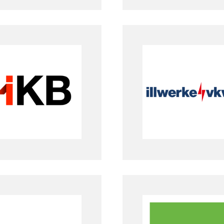
Innsbrucker
illwerke VKW
ommunal Betriebe