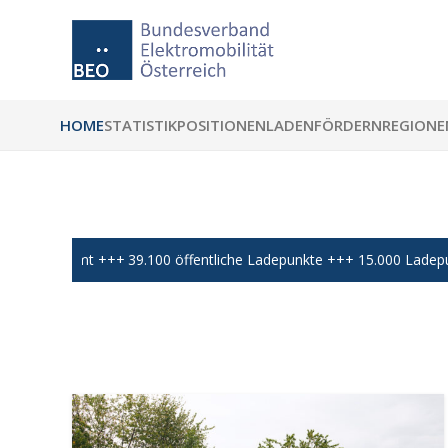
HOME
STATISTIK
POSITIONEN
LADEN
FÖRDERN
REGIONE
39.100 öffentliche Ladepunkte +++ 15.000 Ladepunkte der B