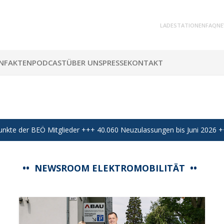
LADESTATIONEN
FAQ
NE
N
FAKTEN
PODCAST
ÜBER UNS
PRESSE
KONTAKT
EÖ Mitglieder +++ 40.060 Neuzulassungen bis Juni 2026 +++ 296.746
••
NEWSROOM ELEKTROMOBILITÄT ••