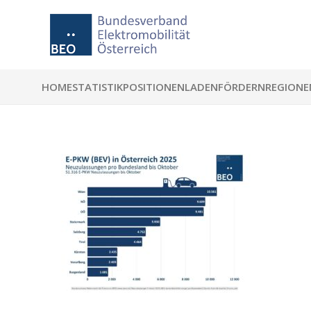
HOME
STATISTIK
POSITIONEN
LADEN
FÖRDERN
REGIONE