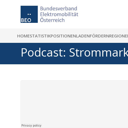
HOME
STATISTIK
POSITIONEN
LADEN
FÖRDERN
REGIONE
Podcast: Strommarkt