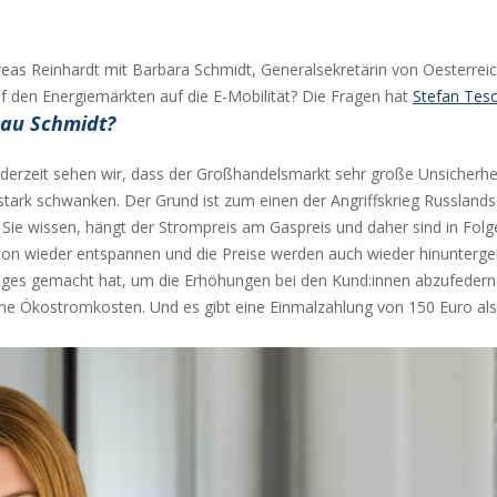
eas Reinhardt mit Barbara Schmidt, Generalsekretärin von Oesterreic
 den Energiemärkten auf die E-Mobilität? Die Fragen hat
Stefan Tes
rau Schmidt?
, derzeit sehen wir, dass der Großhandelsmarkt sehr große Unsicherhe
tark schwanken. Der Grund ist zum einen der Angriffskrieg Russlands 
 Sie wissen, hängt der Strompreis am Gaspreis und daher sind in Folg
uation wieder entspannen und die Preise werden auch wieder hinunterg
niges gemacht hat, um die Erhöhungen bei den Kund:innen abzufedern:
ine Ökostromkosten. Und es gibt eine Einmalzahlung von 150 Euro als