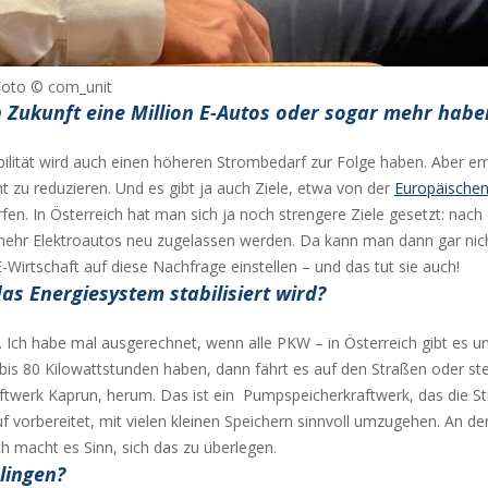
Foto © com_unit
Zukunft eine Million E-Autos oder sogar mehr habe
obilität wird auch einen höheren Strombedarf zur Folge haben. Aber er
 zu reduzieren. Und es gibt ja auch Ziele, etwa von der
Europäische
en. In Österreich hat man sich ja noch strengere Ziele gesetzt: nac
ehr Elektroautos neu zugelassen werden. Da kann man dann gar nic
-Wirtschaft auf diese Nachfrage einstellen – und das tut sie auch!
as Energiesystem stabilisiert wird?
Ich habe mal ausgerechnet, wenn alle PKW – in Österreich gibt es un
 bis 80 Kilowattstunden haben, dann fährt es auf den Straßen oder st
aftwerk Kaprun, herum. Das ist ein Pumpspeicherkraftwerk, das die 
rauf vorbereitet, mit vielen kleinen Speichern sinnvoll umzugehen. An d
ch macht es Sinn, sich das zu überlegen.
lingen?