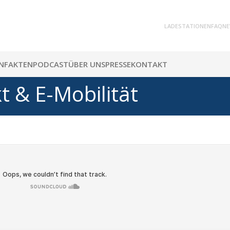
LADESTATIONEN
FAQ
NE
N
FAKTEN
PODCAST
ÜBER UNS
PRESSE
KONTAKT
 & E-Mobilität