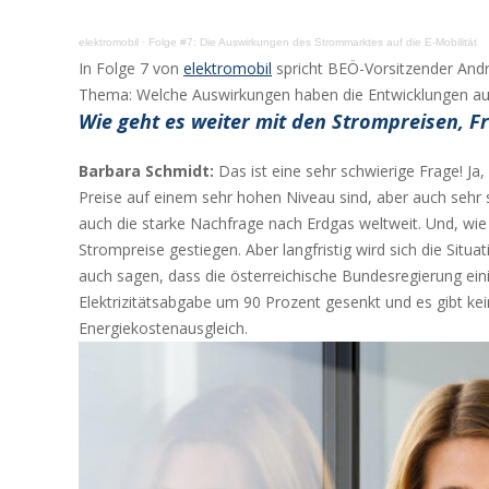
elektromobil
·
Folge #7: Die Auswirkungen des Strommarktes auf die E-Mobilität
In Folge 7 von
elektromobil
spricht BEÖ-Vorsitzender Andr
Thema: Welche Auswirkungen haben die Entwicklungen auf
Wie geht es weiter mit den Strompreisen, F
Barbara Schmidt:
Das ist eine sehr schwierige Frage! Ja
Preise auf einem sehr hohen Niveau sind, aber auch sehr s
auch die starke Nachfrage nach Erdgas weltweit. Und, wie
Strompreise gestiegen. Aber langfristig wird sich die Sit
auch sagen, dass die österreichische Bundesregierung ei
Elektrizitätsabgabe um 90 Prozent gesenkt und es gibt ke
Energiekostenausgleich.