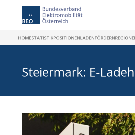
HOME
STATISTIK
POSITIONEN
LADEN
FÖRDERN
REGIONE
Steiermark: E-Ladehu