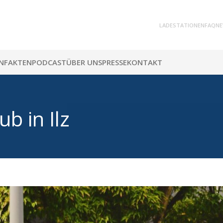
LADESTATIONEN
FAQ
NE
N
FAKTEN
PODCAST
ÜBER UNS
PRESSE
KONTAKT
b in Ilz