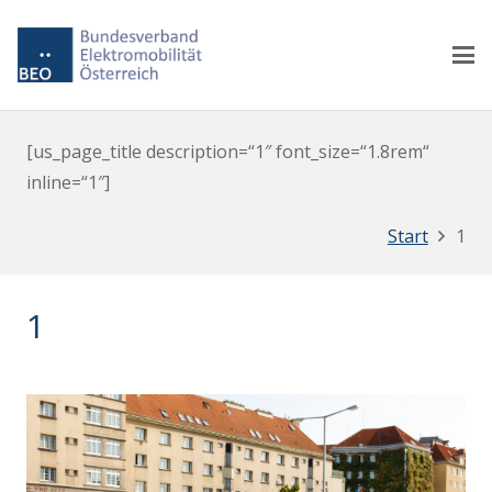
[us_page_title description=“1″ font_size=“1.8rem“
inline=“1″]
Start
1
1