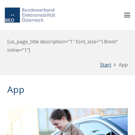
[us_page_title description=“1″ font_size=“1.8rem“
inline=“1″]
Start
App
App