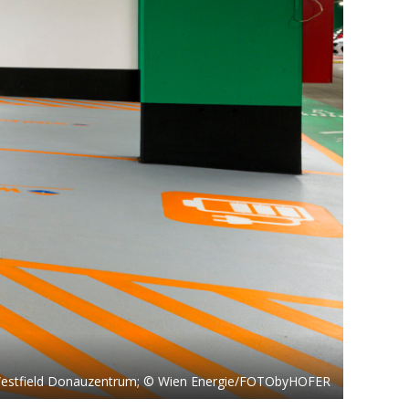
 Westfield Donauzentrum; © Wien Energie/FOTObyHOFER