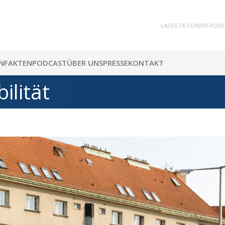
LADESTATIONEN
FAQ
NE
N
FAKTEN
PODCAST
ÜBER UNS
PRESSE
KONTAKT
ilität