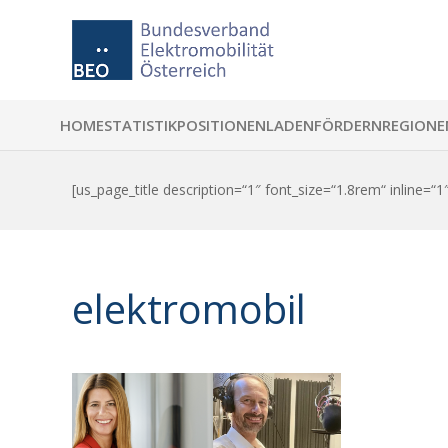
HOME
STATISTIK
POSITIONEN
LADEN
FÖRDERN
REGIONE
[us_page_title description=“1″ font_size=“1.8rem“ inline=“1
elektromobil