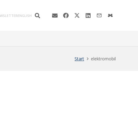
mail_outline
WSLETTER
ENGLISH
Start
elektromobil