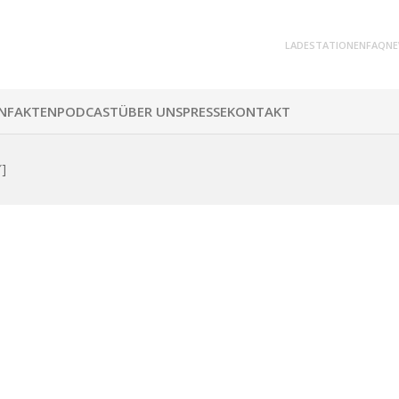
LADESTATIONEN
FAQ
NE
N
FAKTEN
PODCAST
ÜBER UNS
PRESSE
KONTAKT
″]