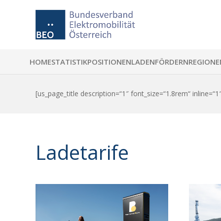
HOME
STATISTIK
POSITIONEN
LADEN
FÖRDERN
REGIONE
[us_page_title description=“1″ font_size=“1.8rem“ inline=“1
Ladetarife