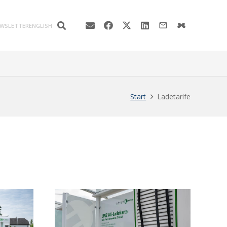
mail_outline
WSLETTER
ENGLISH
Start
Ladetarife