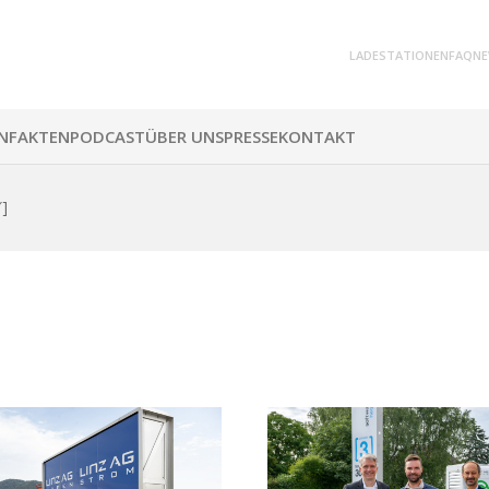
LADESTATIONEN
FAQ
NE
N
FAKTEN
PODCAST
ÜBER UNS
PRESSE
KONTAKT
″]